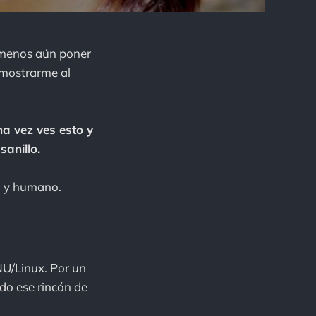
y menos aún poner
 mostrarme al
na vez ves esto y
sanillo.
o y humano.
NU/Linux. Por un
odo ese rincón de