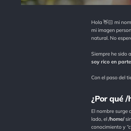
Hola 👋🏻 mi nomb
mi imagen person
natural. No espe
Siempre he sido a
soy rico en parte
Con el paso del t
¿Por qué 
El nombre surge d
lado, el
/home/
sim
conocimiento y
“