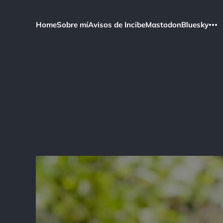
Home
Sobre mí
Avisos de Incibe
Mastodon
Bluesky